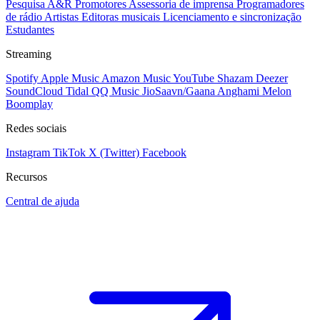
Pesquisa A&R
Promotores
Assessoria de imprensa
Programadores
de rádio
Artistas
Editoras musicais
Licenciamento e sincronização
Estudantes
Streaming
Spotify
Apple Music
Amazon Music
YouTube
Shazam
Deezer
SoundCloud
Tidal
QQ Music
JioSaavn/Gaana
Anghami
Melon
Boomplay
Redes sociais
Instagram
TikTok
X (Twitter)
Facebook
Recursos
Central de ajuda