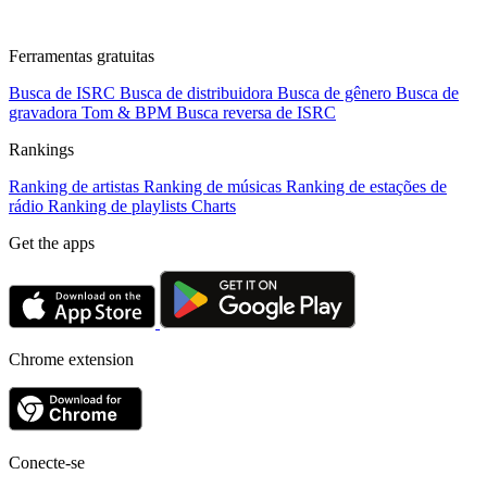
Ferramentas gratuitas
Busca de ISRC
Busca de distribuidora
Busca de gênero
Busca de
gravadora
Tom & BPM
Busca reversa de ISRC
Rankings
Ranking de artistas
Ranking de músicas
Ranking de estações de
rádio
Ranking de playlists
Charts
Get the apps
Chrome extension
Conecte-se