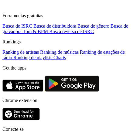
Ferramentas gratuitas
Busca de ISRC
Busca de distribuidora
Busca de gênero
Busca de
gravadora
Tom & BPM
Busca reversa de ISRC
Rankings
Ranking de artistas
Ranking de músicas
Ranking de estações de
rádio
Ranking de playlists
Charts
Get the apps
Chrome extension
Conecte-se