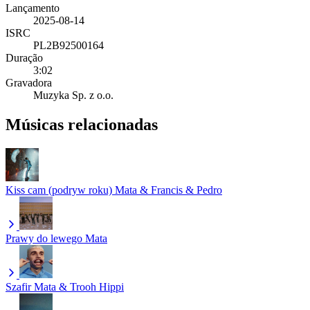
Lançamento
2025-08-14
ISRC
PL2B92500164
Duração
3:02
Gravadora
Muzyka Sp. z o.o.
Músicas relacionadas
Kiss cam (podryw roku)
Mata & Francis & Pedro
Prawy do lewego
Mata
Szafir
Mata & Trooh Hippi