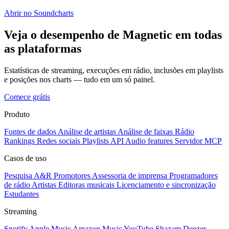
Abrir no Soundcharts
Veja o desempenho de Magnetic em todas
as plataformas
Estatísticas de streaming, execuções em rádio, inclusões em playlists
e posições nos charts — tudo em um só painel.
Comece grátis
Produto
Fontes de dados
Análise de artistas
Análise de faixas
Rádio
Rankings
Redes sociais
Playlists
API
Audio features
Servidor MCP
Casos de uso
Pesquisa A&R
Promotores
Assessoria de imprensa
Programadores
de rádio
Artistas
Editoras musicais
Licenciamento e sincronização
Estudantes
Streaming
Spotify
Apple Music
Amazon Music
YouTube
Shazam
Deezer