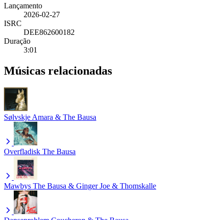
Lançamento
2026-02-27
ISRC
DEE862600182
Duração
3:01
Músicas relacionadas
Sølvskje
Amara & The Bausa
Overfladisk
The Bausa
Mawbys
The Bausa & Ginger Joe & Thomskalle