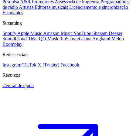
Pesquisa A&R
Promotores
Assessoria de imprensa
Programadores
de rádio
Artistas
Editoras musicais
Licenciamento e sincronização
Estudantes
Streaming
Spotify
Apple Music
Amazon Music
YouTube
Shazam
Deezer
SoundCloud
Tidal
QQ Music
JioSaavn/Gaana
Anghami
Melon
Boomplay
Redes sociais
Instagram
TikTok
X (Twitter)
Facebook
Recursos
Central de ajuda