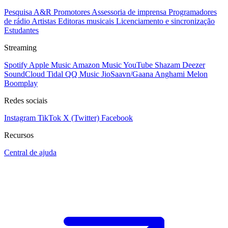
Pesquisa A&R
Promotores
Assessoria de imprensa
Programadores
de rádio
Artistas
Editoras musicais
Licenciamento e sincronização
Estudantes
Streaming
Spotify
Apple Music
Amazon Music
YouTube
Shazam
Deezer
SoundCloud
Tidal
QQ Music
JioSaavn/Gaana
Anghami
Melon
Boomplay
Redes sociais
Instagram
TikTok
X (Twitter)
Facebook
Recursos
Central de ajuda