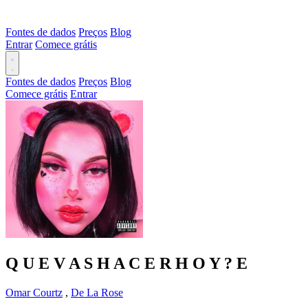
Fontes de dados
Preços
Blog
Entrar
Comece grátis
Fontes de dados
Preços
Blog
Comece grátis
Entrar
Q U E V A S H A C E R H O Y ?
E
Omar Courtz
,
De La Rose