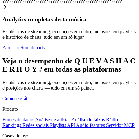
???????????????????????????????????????????????????????
Analytics completas desta música
Estatísticas de streaming, execuções em rádio, inclusões em playlists
e histórico de charts, tudo em um só lugar.
Abrir no Soundcharts
Veja o desempenho de Q U E V A S H A C
E R H O Y ? em todas as plataformas
Estatísticas de streaming, execuções em rádio, inclusões em playlists
e posições nos charts — tudo em um só painel.
Comece grátis
Produto
Fontes de dados
Análise de artistas
Análise de faixas
Rádio
Rankings
Redes sociais
Playlists
API
Audio features
Servidor MCP
Casos de uso