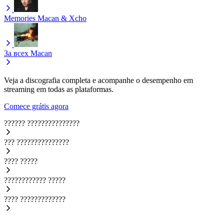
Memories
Macan & Xcho
За всех
Macan
Veja a discografia completa e acompanhe o desempenho em
streaming em todas as plataformas.
Comece grátis agora
??????
???????????????
???
???????????????
????
?????
????????????
?????
????
?????????????