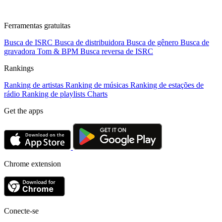
Ferramentas gratuitas
Busca de ISRC
Busca de distribuidora
Busca de gênero
Busca de
gravadora
Tom & BPM
Busca reversa de ISRC
Rankings
Ranking de artistas
Ranking de músicas
Ranking de estações de
rádio
Ranking de playlists
Charts
Get the apps
Chrome extension
Conecte-se