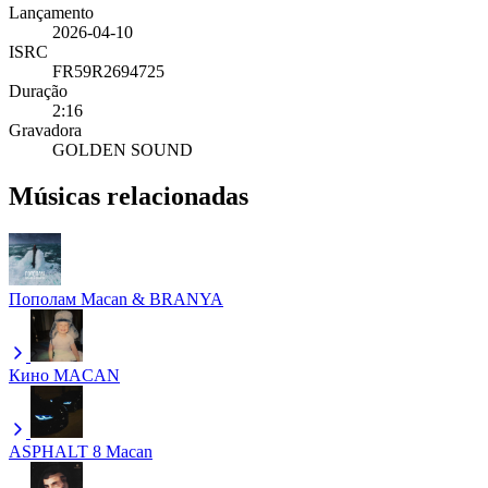
Lançamento
2026-04-10
ISRC
FR59R2694725
Duração
2:16
Gravadora
GOLDEN SOUND
Músicas relacionadas
Пополам
Macan & BRANYA
Кино
MACAN
ASPHALT 8
Macan