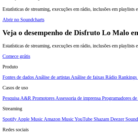
Estatísticas de streaming, execuções em rádio, inclusões em playlists e
Abrir no Soundcharts
Veja o desempenho de Disfruto Lo Malo em
Estatísticas de streaming, execuções em rádio, inclusões em playlists
Comece grátis
Produto
Fontes de dados
Análise de artistas
Análise de faixas
Rádio
Rankings
Casos de uso
Pesquisa A&R
Promotores
Assessoria de imprensa
Programadores de 
Streaming
Spotify
Apple Music
Amazon Music
YouTube
Shazam
Deezer
Sound
Redes sociais