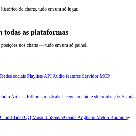
 histórico de charts, tudo em um só lugar.
 todas as plataformas
 e posições nos charts — tudo em um só painel.
Redes sociais
Playlists
API
Audio features
Servidor MCP
rádio
Artistas
Editoras musicais
Licenciamento e sincronização
Estudan
Cloud
Tidal
QQ Music
JioSaavn/Gaana
Anghami
Melon
Boomplay