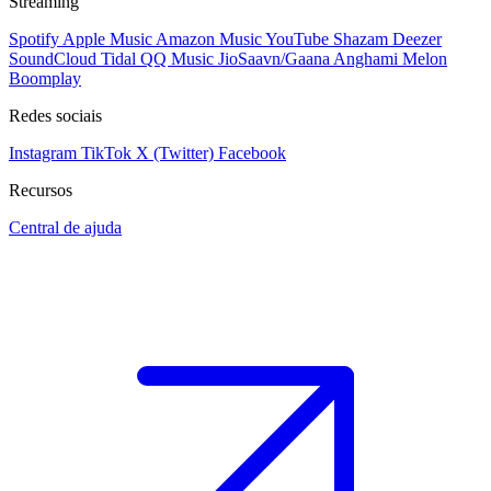
Streaming
Spotify
Apple Music
Amazon Music
YouTube
Shazam
Deezer
SoundCloud
Tidal
QQ Music
JioSaavn/Gaana
Anghami
Melon
Boomplay
Redes sociais
Instagram
TikTok
X (Twitter)
Facebook
Recursos
Central de ajuda