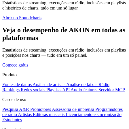
Estatísticas de streaming, execuções em rádio, inclusões em playlists
e histórico de charts, tudo em um só lugar.
Abrir no Soundcharts
Veja o desempenho de AKON em todas as
plataformas
Estatísticas de streaming, execuções em rádio, inclusões em playlists
e posições nos charts — tudo em um só painel.
Comece grátis
Produto
Fontes de dados
Análise de artistas
Análise de faixas
Rádio
Rankings
Redes sociais
Playlists
API
Audio features
Servidor MCP
Casos de uso
Pesquisa A&R
Promotores
Assessoria de imprensa
Programadores
de rádio
Artistas
Editoras musicais
Licenciamento e sincronização
Estudantes