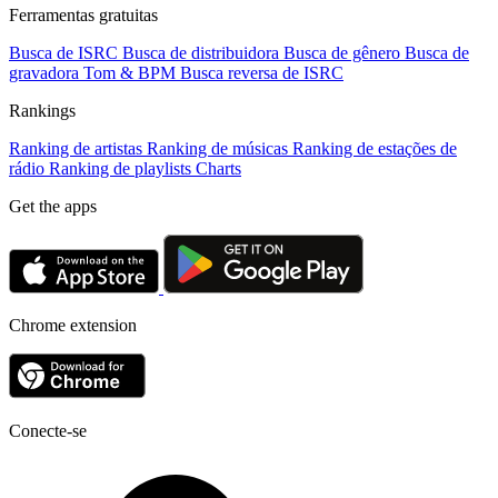
Ferramentas gratuitas
Busca de ISRC
Busca de distribuidora
Busca de gênero
Busca de
gravadora
Tom & BPM
Busca reversa de ISRC
Rankings
Ranking de artistas
Ranking de músicas
Ranking de estações de
rádio
Ranking de playlists
Charts
Get the apps
Chrome extension
Conecte-se