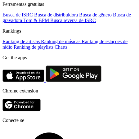
Ferramentas gratuitas
Busca de ISRC
Busca de distribuidora
Busca de gênero
Busca de
gravadora
Tom & BPM
Busca reversa de ISRC
Rankings
Ranking de artistas
Ranking de músicas
Ranking de estações de
rádio
Ranking de playlists
Charts
Get the apps
Chrome extension
Conecte-se