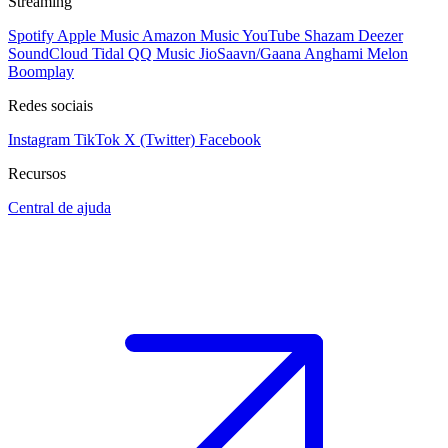
Streaming
Spotify
Apple Music
Amazon Music
YouTube
Shazam
Deezer
SoundCloud
Tidal
QQ Music
JioSaavn/Gaana
Anghami
Melon
Boomplay
Redes sociais
Instagram
TikTok
X (Twitter)
Facebook
Recursos
Central de ajuda