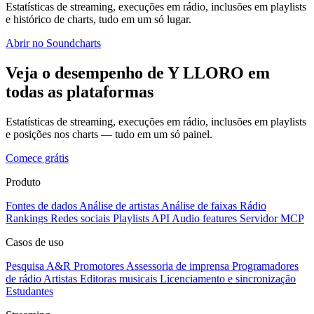
Estatísticas de streaming, execuções em rádio, inclusões em playlists
e histórico de charts, tudo em um só lugar.
Abrir no Soundcharts
Veja o desempenho de Y LLORO em
todas as plataformas
Estatísticas de streaming, execuções em rádio, inclusões em playlists
e posições nos charts — tudo em um só painel.
Comece grátis
Produto
Fontes de dados
Análise de artistas
Análise de faixas
Rádio
Rankings
Redes sociais
Playlists
API
Audio features
Servidor MCP
Casos de uso
Pesquisa A&R
Promotores
Assessoria de imprensa
Programadores
de rádio
Artistas
Editoras musicais
Licenciamento e sincronização
Estudantes