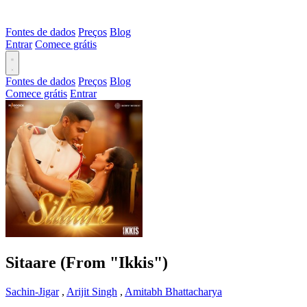
Fontes de dados
Preços
Blog
Entrar
Comece grátis
Fontes de dados
Preços
Blog
Comece grátis
Entrar
Sitaare (From "Ikkis")
Sachin-Jigar
,
Arijit Singh
,
Amitabh Bhattacharya