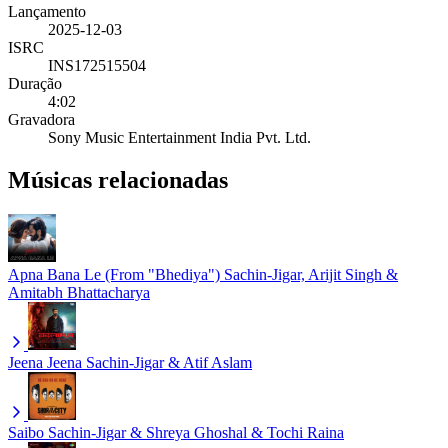
Lançamento
2025-12-03
ISRC
INS172515504
Duração
4:02
Gravadora
Sony Music Entertainment India Pvt. Ltd.
Músicas relacionadas
Apna Bana Le (From "Bhediya")
Sachin-Jigar, Arijit Singh &
Amitabh Bhattacharya
Jeena Jeena
Sachin-Jigar & Atif Aslam
Saibo
Sachin-Jigar & Shreya Ghoshal & Tochi Raina