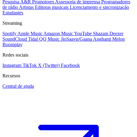
Pesquisa A&R
Promotores
Assessoria de imprensa
Programadores
de rádio
Artistas
Editoras musicais
Licenciamento e sincronização
Estudantes
Streaming
Spotify
Apple Music
Amazon Music
YouTube
Shazam
Deezer
SoundCloud
Tidal
QQ Music
JioSaavn/Gaana
Anghami
Melon
Boomplay
Redes sociais
Instagram
TikTok
X (Twitter)
Facebook
Recursos
Central de ajuda