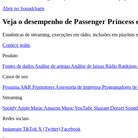
Abrir no Soundcharts
Veja o desempenho de Passenger Princess 
Estatísticas de streaming, execuções em rádio, inclusões em playlists
Comece grátis
Produto
Fontes de dados
Análise de artistas
Análise de faixas
Rádio
Rankings
Casos de uso
Pesquisa A&R
Promotores
Assessoria de imprensa
Programadores de 
Streaming
Spotify
Apple Music
Amazon Music
YouTube
Shazam
Deezer
Sound
Redes sociais
Instagram
TikTok
X (Twitter)
Facebook