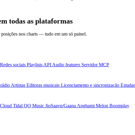
em todas as plataformas
 e posições nos charts — tudo em um só painel.
Redes sociais
Playlists
API
Audio features
Servidor MCP
rádio
Artistas
Editoras musicais
Licenciamento e sincronização
Estudan
Cloud
Tidal
QQ Music
JioSaavn/Gaana
Anghami
Melon
Boomplay