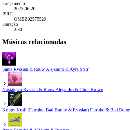
Lançamento
2025-06-20
ISRC
QMBZ92575529
Duração
2:30
Músicas relacionadas
Santa
Rvssian & Rauw Alejandro & Ayra Starr
Nostálgico
Rvssian & Rauw Alejandro & Chris Brown
Krippy Kush (Farruko, Bad Bunny & Rvssian)
Farruko & Bad Bunn