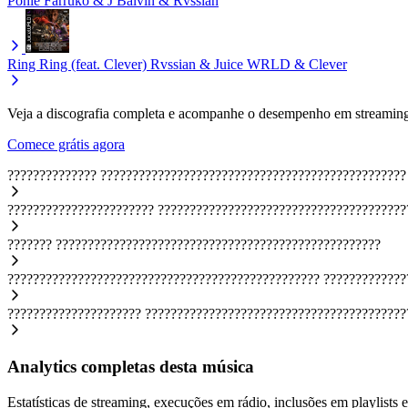
Ponle
Farruko & J Balvin & Rvssian
Ring Ring (feat. Clever)
Rvssian & Juice WRLD & Clever
Veja a discografia completa e acompanhe o desempenho em streaming
Comece grátis agora
??????????????
????????????????????????????????????????????????
???????????????????????
???????????????????????????????????????
???????
???????????????????????????????????????????????????
?????????????????????????????????????????????????
?????????????
?????????????????????
?????????????????????????????????????????
Analytics completas desta música
Estatísticas de streaming, execuções em rádio, inclusões em playlists e