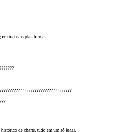
 em todas as plataformas.
???????
???????????????????????????????????
???
 histórico de charts, tudo em um só lugar.