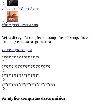
לילות וקללות
Omer Adam
רחוק מכולם
Omer Adam
Veja a discografia completa e acompanhe o desempenho em
streaming em todas as plataformas.
Comece grátis agora
?????????????
?????????
???????
??????????????????????
?????????????
?????????
???????????????????????
?????????
Analytics completas desta música