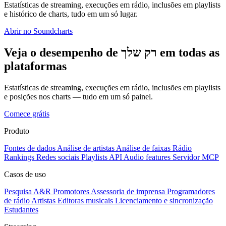
Estatísticas de streaming, execuções em rádio, inclusões em playlists
e histórico de charts, tudo em um só lugar.
Abrir no Soundcharts
Veja o desempenho de רק שלך em todas as
plataformas
Estatísticas de streaming, execuções em rádio, inclusões em playlists
e posições nos charts — tudo em um só painel.
Comece grátis
Produto
Fontes de dados
Análise de artistas
Análise de faixas
Rádio
Rankings
Redes sociais
Playlists
API
Audio features
Servidor MCP
Casos de uso
Pesquisa A&R
Promotores
Assessoria de imprensa
Programadores
de rádio
Artistas
Editoras musicais
Licenciamento e sincronização
Estudantes