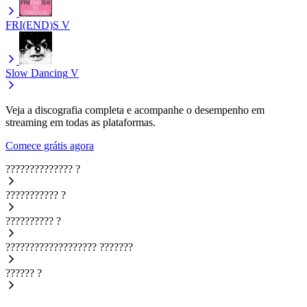
FRI(END)S
V
Slow Dancing
V
Veja a discografia completa e acompanhe o desempenho em
streaming em todas as plataformas.
Comece grátis agora
??????????????
?
???????????
?
??????????
?
???????????????????
???????
??????
?