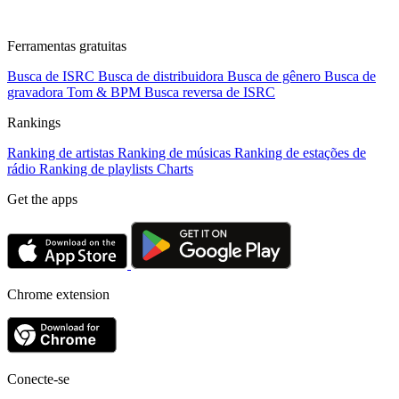
Ferramentas gratuitas
Busca de ISRC
Busca de distribuidora
Busca de gênero
Busca de
gravadora
Tom & BPM
Busca reversa de ISRC
Rankings
Ranking de artistas
Ranking de músicas
Ranking de estações de
rádio
Ranking de playlists
Charts
Get the apps
Chrome extension
Conecte-se