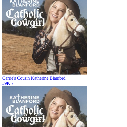
Carrie's Cousin
Katherine Blanford
39K
7