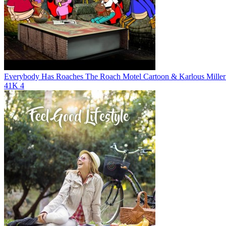
Everybody Has Roaches
The Roach Motel Cartoon & Karlous Mill
41K
4