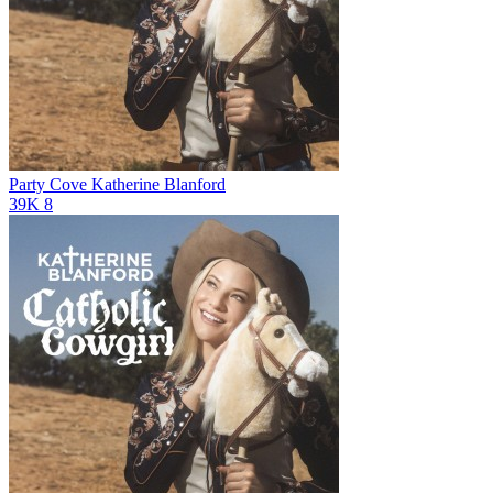
Party Cove
Katherine Blanford
39K
8