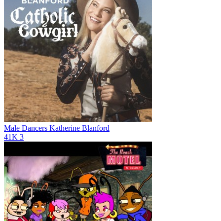
Male Dancers
Katherine Blanford
41K
3