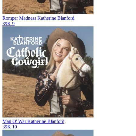
Romper Madness
Katherine Blanford
39K
9
Man O' War
Katherine Blanford
39K
10