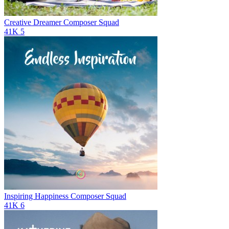
Creative Dreamer
Composer Squad
41K
5
Inspiring Happiness
Composer Squad
41K
6