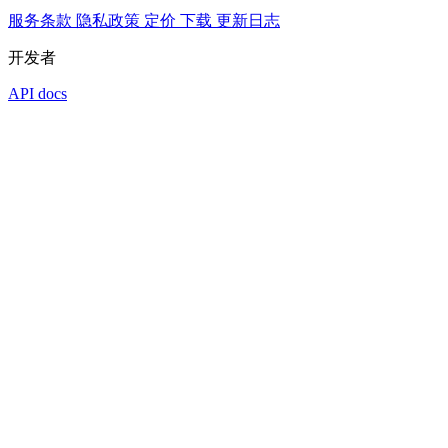
服务条款
隐私政策
定价
下载
更新日志
开发者
API docs