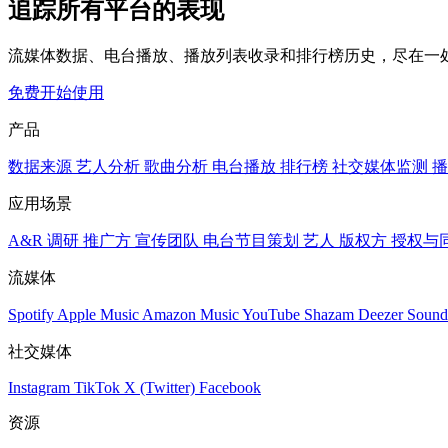
追踪所有平台的表现
流媒体数据、电台播放、播放列表收录和排行榜历史，尽在一
免费开始使用
产品
数据来源
艺人分析
歌曲分析
电台播放
排行榜
社交媒体监测
播
应用场景
A&R 调研
推广方
宣传团队
电台节目策划
艺人
版权方
授权与
流媒体
Spotify
Apple Music
Amazon Music
YouTube
Shazam
Deezer
Sound
社交媒体
Instagram
TikTok
X (Twitter)
Facebook
资源