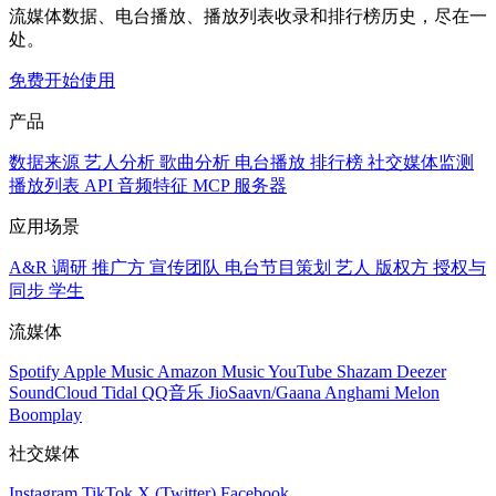
流媒体数据、电台播放、播放列表收录和排行榜历史，尽在一
处。
免费开始使用
产品
数据来源
艺人分析
歌曲分析
电台播放
排行榜
社交媒体监测
播放列表
API
音频特征
MCP 服务器
应用场景
A&R 调研
推广方
宣传团队
电台节目策划
艺人
版权方
授权与
同步
学生
流媒体
Spotify
Apple Music
Amazon Music
YouTube
Shazam
Deezer
SoundCloud
Tidal
QQ音乐
JioSaavn/Gaana
Anghami
Melon
Boomplay
社交媒体
Instagram
TikTok
X (Twitter)
Facebook