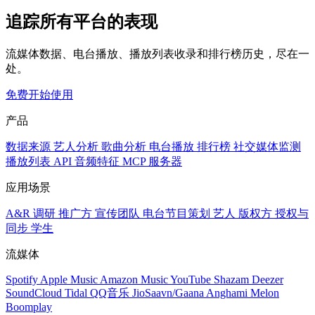
追踪所有平台的表现
流媒体数据、电台播放、播放列表收录和排行榜历史，尽在一
处。
免费开始使用
产品
数据来源
艺人分析
歌曲分析
电台播放
排行榜
社交媒体监测
播放列表
API
音频特征
MCP 服务器
应用场景
A&R 调研
推广方
宣传团队
电台节目策划
艺人
版权方
授权与
同步
学生
流媒体
Spotify
Apple Music
Amazon Music
YouTube
Shazam
Deezer
SoundCloud
Tidal
QQ音乐
JioSaavn/Gaana
Anghami
Melon
Boomplay