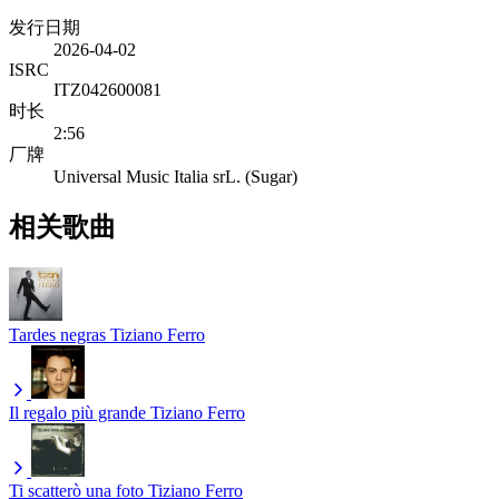
发行日期
2026-04-02
ISRC
ITZ042600081
时长
2:56
厂牌
Universal Music Italia srL. (Sugar)
相关歌曲
Tardes negras
Tiziano Ferro
Il regalo più grande
Tiziano Ferro
Ti scatterò una foto
Tiziano Ferro