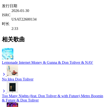
发行日期
2026-01-30
ISRC
USAT22600134
时长
2:33
相关歌曲
Lemonade
Internet Money & Gunna & Don Toliver & NAV
No Idea
Don Toliver
Too Many Nights (feat. Don Toliver & with Future)
Metro Boomin
& Future & Don Toliver