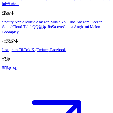
同步
学生
流媒体
Spotify
Apple Music
Amazon Music
YouTube
Shazam
Deezer
SoundCloud
Tidal
QQ音乐
JioSaavn/Gaana
Anghami
Melon
Boomplay
社交媒体
Instagram
TikTok
X (Twitter)
Facebook
资源
帮助中心