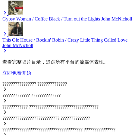
Gypsy Woman / Coffee Black / Turn out the Lights
John McNicholl
This Ole House / Rockin' Robin / Crazy Little Thing Called Love
John McNicholl
查看完整唱片目录，追踪所有平台的流媒体表现。
立即免费开始
????????????????
??????????????
?????????????
??????????????
????????????
?????????????????????????????????
???????????????????????????
??????????????
??????????????????????????????????????
???????????????