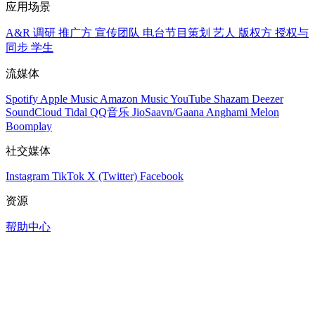
应用场景
A&R 调研
推广方
宣传团队
电台节目策划
艺人
版权方
授权与
同步
学生
流媒体
Spotify
Apple Music
Amazon Music
YouTube
Shazam
Deezer
SoundCloud
Tidal
QQ音乐
JioSaavn/Gaana
Anghami
Melon
Boomplay
社交媒体
Instagram
TikTok
X (Twitter)
Facebook
资源
帮助中心