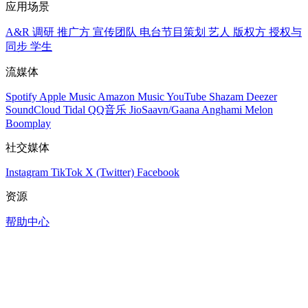
应用场景
A&R 调研
推广方
宣传团队
电台节目策划
艺人
版权方
授权与
同步
学生
流媒体
Spotify
Apple Music
Amazon Music
YouTube
Shazam
Deezer
SoundCloud
Tidal
QQ音乐
JioSaavn/Gaana
Anghami
Melon
Boomplay
社交媒体
Instagram
TikTok
X (Twitter)
Facebook
资源
帮助中心