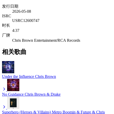
发行日期
2026-05-08
ISRC
USRC12600747
时长
4:37
厂牌
Chris Brown Entertainment/RCA Records
相关歌曲
Under the Influence
Chris Brown
No Guidance
Chris Brown & Drake
Superhero (Heroes & Villains)
Metro Boomin & Future & Chris