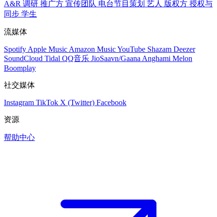
A&R 调研
推广方
宣传团队
电台节目策划
艺人
版权方
授权与
同步
学生
流媒体
Spotify
Apple Music
Amazon Music
YouTube
Shazam
Deezer
SoundCloud
Tidal
QQ音乐
JioSaavn/Gaana
Anghami
Melon
Boomplay
社交媒体
Instagram
TikTok
X (Twitter)
Facebook
资源
帮助中心