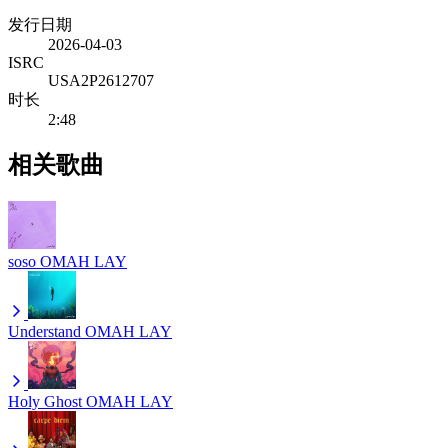
发行日期
2026-04-03
ISRC
USA2P2612707
时长
2:48
相关歌曲
soso
OMAH LAY
Understand
OMAH LAY
Holy Ghost
OMAH LAY