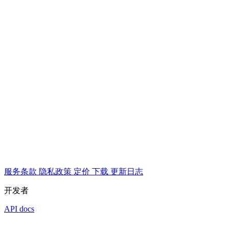
服务条款
隐私政策
定价
下载
更新日志
开发者
API docs