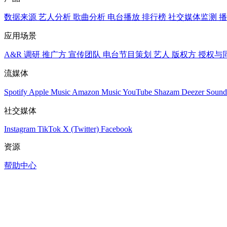
数据来源
艺人分析
歌曲分析
电台播放
排行榜
社交媒体监测
播
应用场景
A&R 调研
推广方
宣传团队
电台节目策划
艺人
版权方
授权与
流媒体
Spotify
Apple Music
Amazon Music
YouTube
Shazam
Deezer
Sound
社交媒体
Instagram
TikTok
X (Twitter)
Facebook
资源
帮助中心