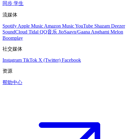
同步
学生
流媒体
Spotify
Apple Music
Amazon Music
YouTube
Shazam
Deezer
SoundCloud
Tidal
QQ音乐
JioSaavn/Gaana
Anghami
Melon
Boomplay
社交媒体
Instagram
TikTok
X (Twitter)
Facebook
资源
帮助中心