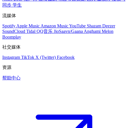
同步
学生
流媒体
Spotify
Apple Music
Amazon Music
YouTube
Shazam
Deezer
SoundCloud
Tidal
QQ音乐
JioSaavn/Gaana
Anghami
Melon
Boomplay
社交媒体
Instagram
TikTok
X (Twitter)
Facebook
资源
帮助中心