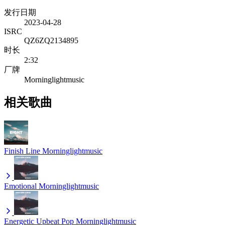
发行日期
2023-04-28
ISRC
QZ6ZQ2134895
时长
2:32
厂牌
Morninglightmusic
相关歌曲
Finish Line
Morninglightmusic
Emotional
Morninglightmusic
Energetic Upbeat Pop
Morninglightmusic