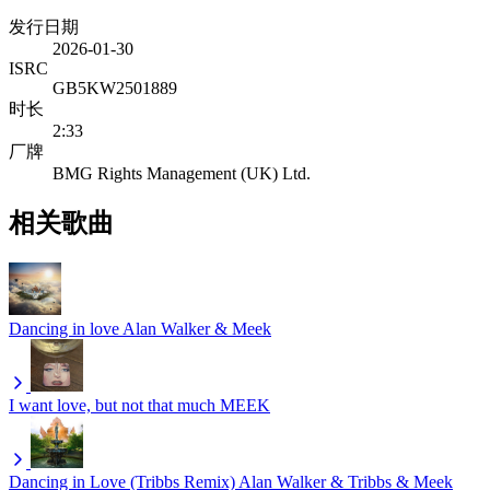
发行日期
2026-01-30
ISRC
GB5KW2501889
时长
2:33
厂牌
BMG Rights Management (UK) Ltd.
相关歌曲
Dancing in love
Alan Walker & Meek
I want love, but not that much
MEEK
Dancing in Love (Tribbs Remix)
Alan Walker & Tribbs & Meek