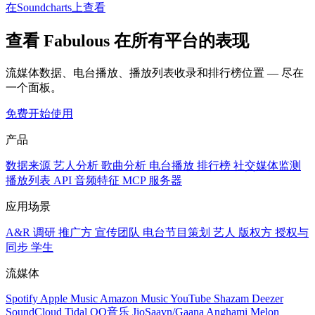
在Soundcharts上查看
查看 Fabulous 在所有平台的表现
流媒体数据、电台播放、播放列表收录和排行榜位置 — 尽在
一个面板。
免费开始使用
产品
数据来源
艺人分析
歌曲分析
电台播放
排行榜
社交媒体监测
播放列表
API
音频特征
MCP 服务器
应用场景
A&R 调研
推广方
宣传团队
电台节目策划
艺人
版权方
授权与
同步
学生
流媒体
Spotify
Apple Music
Amazon Music
YouTube
Shazam
Deezer
SoundCloud
Tidal
QQ音乐
JioSaavn/Gaana
Anghami
Melon