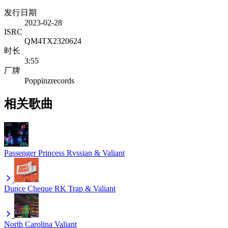
发行日期
2023-02-28
ISRC
QM4TX2320624
时长
3:55
厂牌
Poppinzrecords
相关歌曲
Passenger Princess
Rvssian & Valiant
Dunce Cheque
RK Trap & Valiant
North Carolina
Valiant