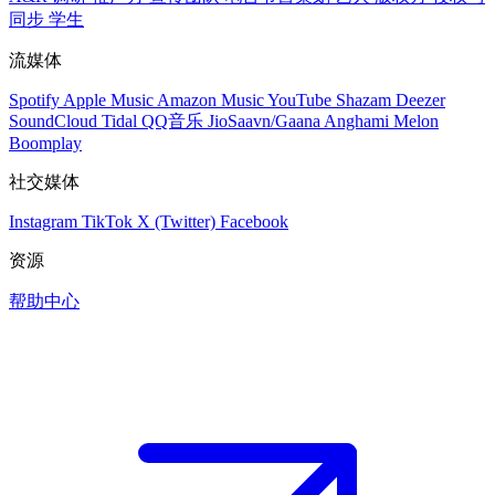
同步
学生
流媒体
Spotify
Apple Music
Amazon Music
YouTube
Shazam
Deezer
SoundCloud
Tidal
QQ音乐
JioSaavn/Gaana
Anghami
Melon
Boomplay
社交媒体
Instagram
TikTok
X (Twitter)
Facebook
资源
帮助中心