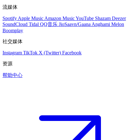
流媒体
Spotify
Apple Music
Amazon Music
YouTube
Shazam
Deezer
SoundCloud
Tidal
QQ音乐
JioSaavn/Gaana
Anghami
Melon
Boomplay
社交媒体
Instagram
TikTok
X (Twitter)
Facebook
资源
帮助中心