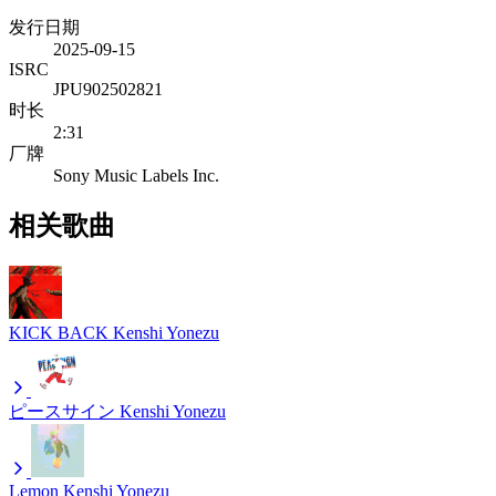
发行日期
2025-09-15
ISRC
JPU902502821
时长
2:31
厂牌
Sony Music Labels Inc.
相关歌曲
KICK BACK
Kenshi Yonezu
ピースサイン
Kenshi Yonezu
Lemon
Kenshi Yonezu