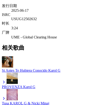
发行日期
2025-06-17
ISRC
USUG12502632
时长
3:24
厂牌
UME - Global Clearing House
相关歌曲
Si Antes Te Hubiera Conocido
Karol G
PROVENZA
Karol G
Tusa
KAROL G & Nicki Minaj