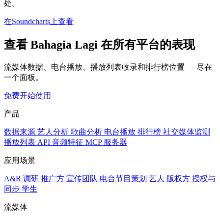
处。
在Soundcharts上查看
查看 Bahagia Lagi 在所有平台的表现
流媒体数据、电台播放、播放列表收录和排行榜位置 — 尽在
一个面板。
免费开始使用
产品
数据来源
艺人分析
歌曲分析
电台播放
排行榜
社交媒体监测
播放列表
API
音频特征
MCP 服务器
应用场景
A&R 调研
推广方
宣传团队
电台节目策划
艺人
版权方
授权与
同步
学生
流媒体