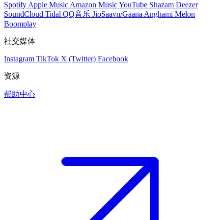
Spotify
Apple Music
Amazon Music
YouTube
Shazam
Deezer
SoundCloud
Tidal
QQ音乐
JioSaavn/Gaana
Anghami
Melon
Boomplay
社交媒体
Instagram
TikTok
X (Twitter)
Facebook
资源
帮助中心