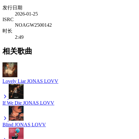
发行日期
2026-01-25
ISRC
NOAGW2500142
时长
2:49
相关歌曲
Lovely Liar
JONAS LOVV
If We Die
JONAS LOVV
Blind
JONAS LOVV