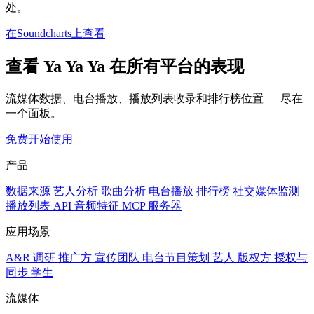
处。
在Soundcharts上查看
查看 Ya Ya Ya 在所有平台的表现
流媒体数据、电台播放、播放列表收录和排行榜位置 — 尽在
一个面板。
免费开始使用
产品
数据来源
艺人分析
歌曲分析
电台播放
排行榜
社交媒体监测
播放列表
API
音频特征
MCP 服务器
应用场景
A&R 调研
推广方
宣传团队
电台节目策划
艺人
版权方
授权与
同步
学生
流媒体