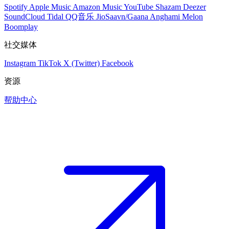
Spotify
Apple Music
Amazon Music
YouTube
Shazam
Deezer
SoundCloud
Tidal
QQ音乐
JioSaavn/Gaana
Anghami
Melon
Boomplay
社交媒体
Instagram
TikTok
X (Twitter)
Facebook
资源
帮助中心