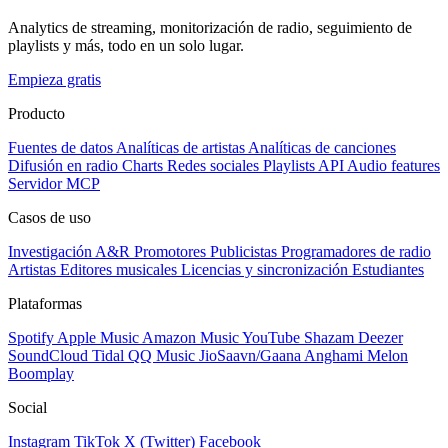
Analytics de streaming, monitorización de radio, seguimiento de
playlists y más, todo en un solo lugar.
Empieza gratis
Producto
Fuentes de datos
Analíticas de artistas
Analíticas de canciones
Difusión en radio
Charts
Redes sociales
Playlists
API
Audio features
Servidor MCP
Casos de uso
Investigación A&R
Promotores
Publicistas
Programadores de radio
Artistas
Editores musicales
Licencias y sincronización
Estudiantes
Plataformas
Spotify
Apple Music
Amazon Music
YouTube
Shazam
Deezer
SoundCloud
Tidal
QQ Music
JioSaavn/Gaana
Anghami
Melon
Boomplay
Social
Instagram
TikTok
X (Twitter)
Facebook