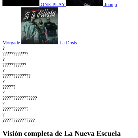
ONE PLAY
Juanjo
Morgade
La Dosis
?
????????????
?
???????????
?
?????????????
?
??????
?
????????????????
?
????????????
?
???????????????
Visión completa de La Nueva Escuela