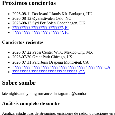
Próximos conciertos
2026-08-11
Dockyard Islands Kft.
Budapest, HU
2026-08-12
Øyafestivalen
Oslo, NO
2026-08-13
Syd For Solen
Copenhagen, DK
??????????
?????????
????????, FI
??????????
?????????
????????, FI
Conciertos recientes
2026-07-22
Pepsi Center WTC
Mexico City, MX
2026-07-30
Grant Park
Chicago, US
2026-07-31
Parc Jean-Drapeau
Montr�al, CA
??????????
???????????????????????????????
????????, CA
??????????
?????????????????
????????, CA
Sobre sombr
late nights and young romance. instagram: @somb.r
Análisis completo de sombr
Analiza estadísticas de streaming, emisiones de radio, ubicaciones en p