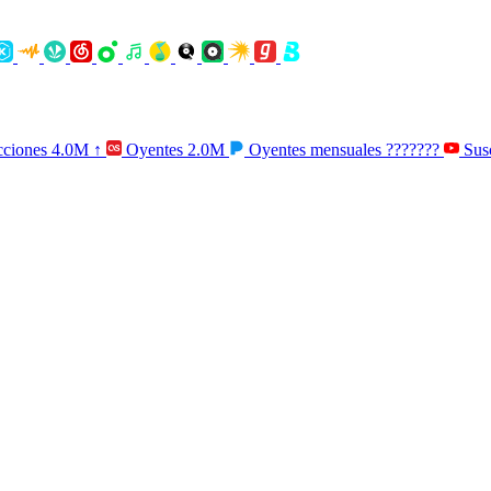
ciones
4.0M
↑
Oyentes
2.0M
Oyentes mensuales
???????
Susc