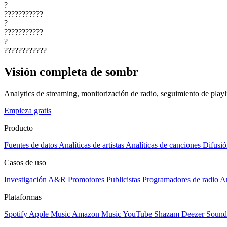
?
???????????
?
???????????
?
????????????
Visión completa de sombr
Analytics de streaming, monitorización de radio, seguimiento de playli
Empieza gratis
Producto
Fuentes de datos
Analíticas de artistas
Analíticas de canciones
Difusió
Casos de uso
Investigación A&R
Promotores
Publicistas
Programadores de radio
Ar
Plataformas
Spotify
Apple Music
Amazon Music
YouTube
Shazam
Deezer
Sound