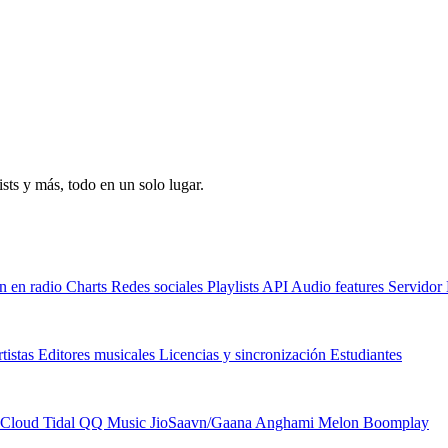
sts y más, todo en un solo lugar.
n en radio
Charts
Redes sociales
Playlists
API
Audio features
Servido
tistas
Editores musicales
Licencias y sincronización
Estudiantes
Cloud
Tidal
QQ Music
JioSaavn/Gaana
Anghami
Melon
Boomplay