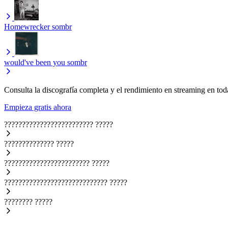
Homewrecker
sombr
would've been you
sombr
Consulta la discografía completa y el rendimiento en streaming en toda
Empieza gratis ahora
?????????????????????????
?????
??????????????
?????
????????????????????????
?????
?????????????????????????????
?????
????????
?????