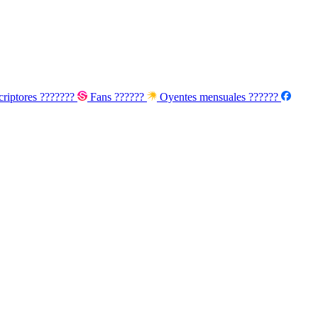
riptores
???????
Fans
??????
Oyentes mensuales
??????