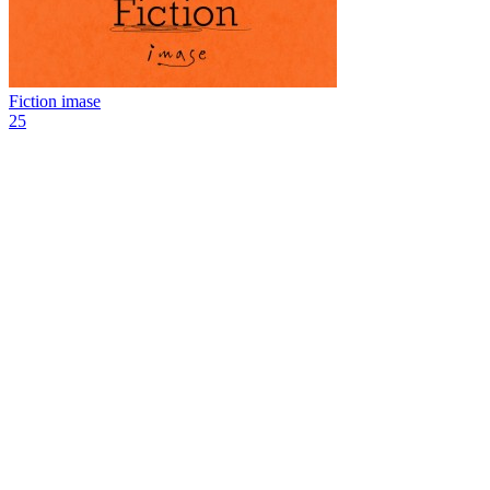
Fiction
imase
25