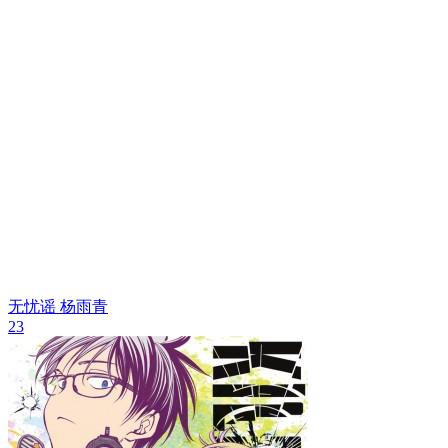
无忧谣
杨雨青
23