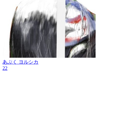
あぶく
ヨルシカ
22