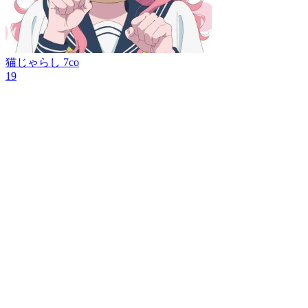
猫じゃらし
7co
19