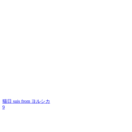
猫日
suis from ヨルシカ
9