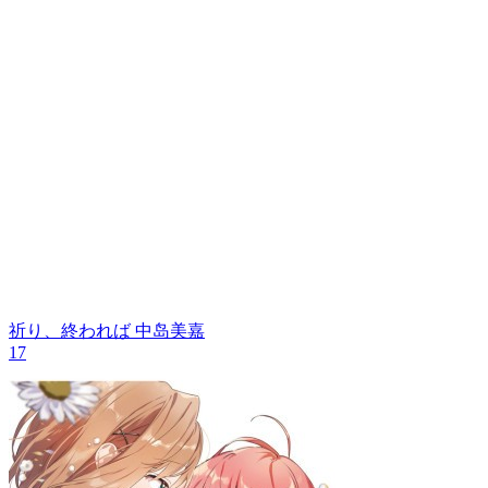
祈り、終われば
中岛美嘉
17