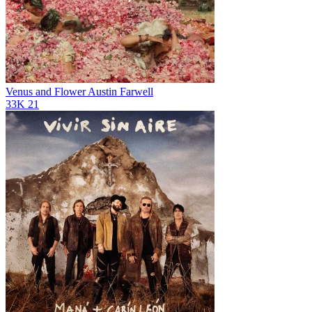
Venus and Flower
Austin Farwell
33K
21