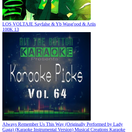
LOS VOLTAJE
Sayfalse & Yb Wasg'ood & Ariis
100K
13
Always Remember Us This Way (Originally Performed by Lady
Gaga) (Karaoke Instrumental Version)
Musical Creations Karaoke