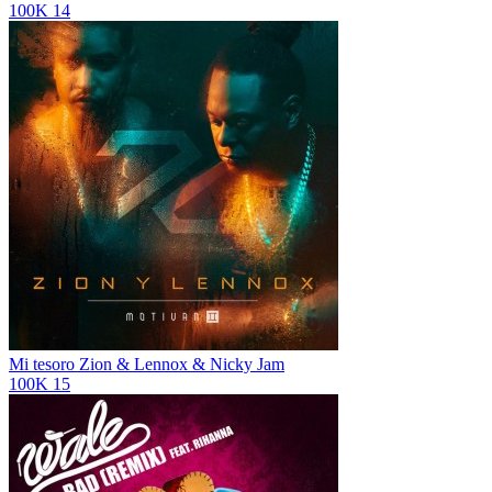
100K
14
Mi tesoro
Zion & Lennox & Nicky Jam
100K
15