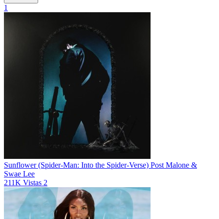
1
Sunflower (Spider-Man: Into the Spider-Verse)
Post Malone &
Swae Lee
211K
Vistas
2