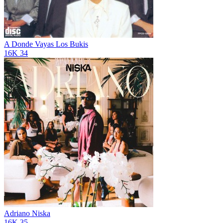
A Donde Vayas
Los Bukis
16K
34
Adriano
Niska
16K
35