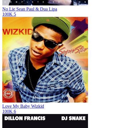
No Lie
Sean Paul & Dua Lipa
100K
5
Love My Baby
Wizkid
100K
6