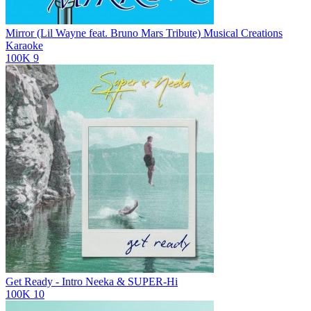
Mirror (Lil Wayne feat. Bruno Mars Tribute)
Musical Creations
Karaoke
100K
9
Get Ready - Intro
Neeka & SUPER-Hi
100K
10