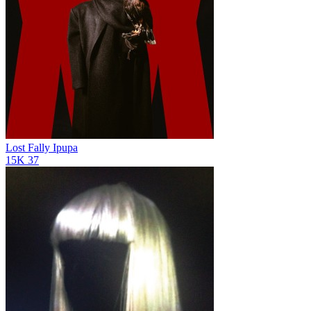
Lost
Fally Ipupa
15K
37