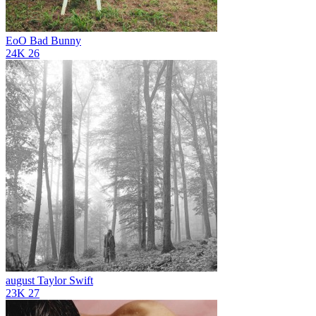
EoO
Bad Bunny
24K
26
august
Taylor Swift
23K
27