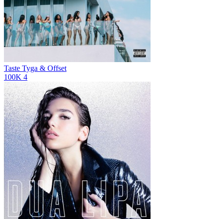
Taste
Tyga & Offset
100K
4