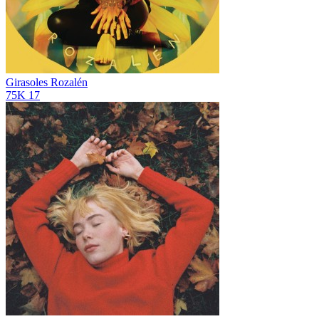
Girasoles
Rozalén
75K
17