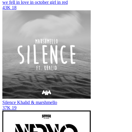
we fell in love in october
girl in red
43K
18
Silence
Khalid & marshmello
37K
19