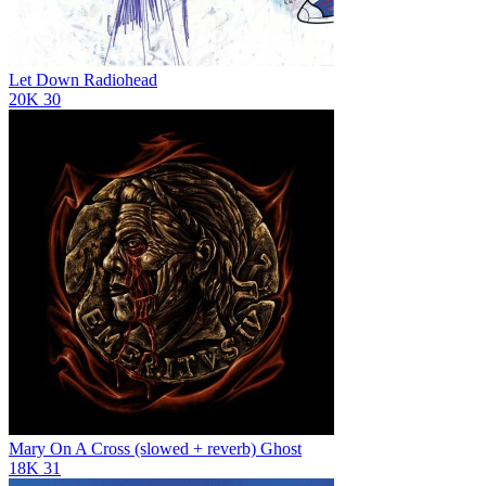
Let Down
Radiohead
20K
30
Mary On A Cross (slowed + reverb)
Ghost
18K
31