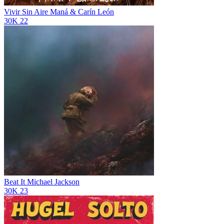
Vivir Sin Aire
Maná & Carín León
30K
22
Beat It
Michael Jackson
30K
23