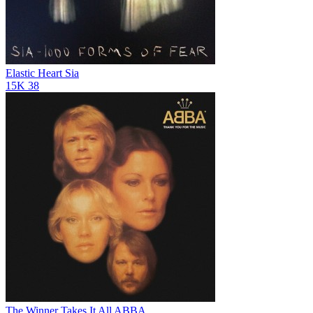
Elastic Heart
Sia
15K
38
The Winner Takes It All
ABBA