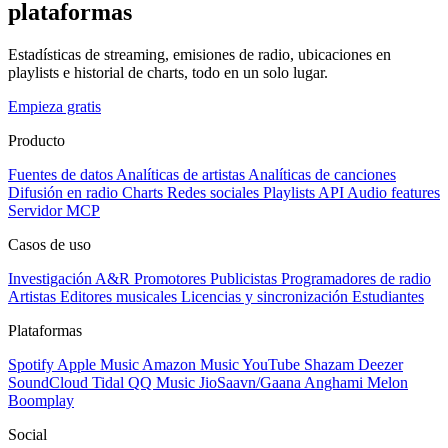
plataformas
Estadísticas de streaming, emisiones de radio, ubicaciones en
playlists e historial de charts, todo en un solo lugar.
Empieza gratis
Producto
Fuentes de datos
Analíticas de artistas
Analíticas de canciones
Difusión en radio
Charts
Redes sociales
Playlists
API
Audio features
Servidor MCP
Casos de uso
Investigación A&R
Promotores
Publicistas
Programadores de radio
Artistas
Editores musicales
Licencias y sincronización
Estudiantes
Plataformas
Spotify
Apple Music
Amazon Music
YouTube
Shazam
Deezer
SoundCloud
Tidal
QQ Music
JioSaavn/Gaana
Anghami
Melon
Boomplay
Social