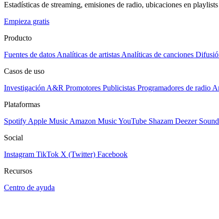
Estadísticas de streaming, emisiones de radio, ubicaciones en playlists 
Empieza gratis
Producto
Fuentes de datos
Analíticas de artistas
Analíticas de canciones
Difusió
Casos de uso
Investigación A&R
Promotores
Publicistas
Programadores de radio
Ar
Plataformas
Spotify
Apple Music
Amazon Music
YouTube
Shazam
Deezer
Sound
Social
Instagram
TikTok
X (Twitter)
Facebook
Recursos
Centro de ayuda