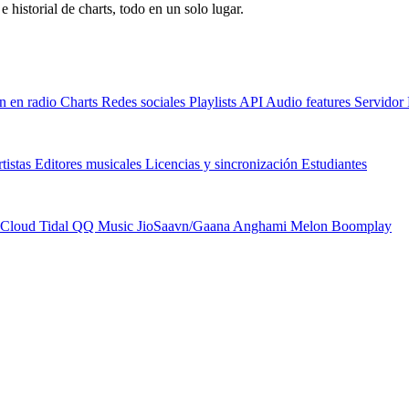
e historial de charts, todo en un solo lugar.
n en radio
Charts
Redes sociales
Playlists
API
Audio features
Servido
tistas
Editores musicales
Licencias y sincronización
Estudiantes
Cloud
Tidal
QQ Music
JioSaavn/Gaana
Anghami
Melon
Boomplay