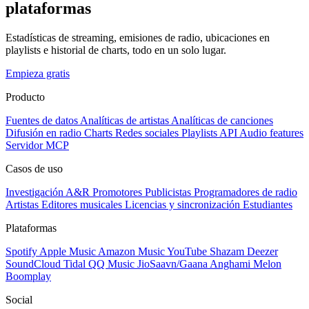
plataformas
Estadísticas de streaming, emisiones de radio, ubicaciones en
playlists e historial de charts, todo en un solo lugar.
Empieza gratis
Producto
Fuentes de datos
Analíticas de artistas
Analíticas de canciones
Difusión en radio
Charts
Redes sociales
Playlists
API
Audio features
Servidor MCP
Casos de uso
Investigación A&R
Promotores
Publicistas
Programadores de radio
Artistas
Editores musicales
Licencias y sincronización
Estudiantes
Plataformas
Spotify
Apple Music
Amazon Music
YouTube
Shazam
Deezer
SoundCloud
Tidal
QQ Music
JioSaavn/Gaana
Anghami
Melon
Boomplay
Social