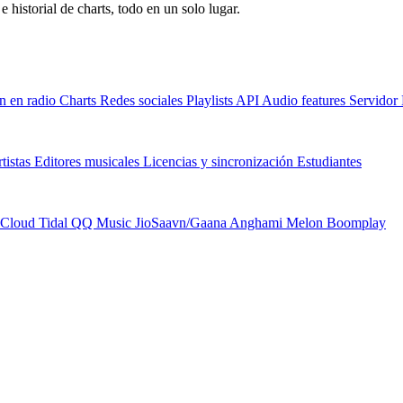
e historial de charts, todo en un solo lugar.
n en radio
Charts
Redes sociales
Playlists
API
Audio features
Servido
tistas
Editores musicales
Licencias y sincronización
Estudiantes
Cloud
Tidal
QQ Music
JioSaavn/Gaana
Anghami
Melon
Boomplay