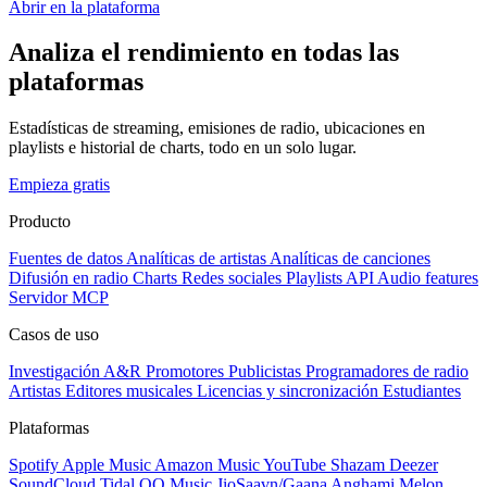
Abrir en la plataforma
Analiza el rendimiento en todas las
plataformas
Estadísticas de streaming, emisiones de radio, ubicaciones en
playlists e historial de charts, todo en un solo lugar.
Empieza gratis
Producto
Fuentes de datos
Analíticas de artistas
Analíticas de canciones
Difusión en radio
Charts
Redes sociales
Playlists
API
Audio features
Servidor MCP
Casos de uso
Investigación A&R
Promotores
Publicistas
Programadores de radio
Artistas
Editores musicales
Licencias y sincronización
Estudiantes
Plataformas
Spotify
Apple Music
Amazon Music
YouTube
Shazam
Deezer
SoundCloud
Tidal
QQ Music
JioSaavn/Gaana
Anghami
Melon