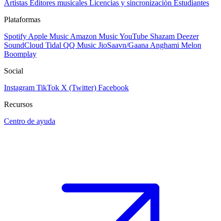
Artistas
Editores musicales
Licencias y sincronización
Estudiantes
Plataformas
Spotify
Apple Music
Amazon Music
YouTube
Shazam
Deezer
SoundCloud
Tidal
QQ Music
JioSaavn/Gaana
Anghami
Melon
Boomplay
Social
Instagram
TikTok
X (Twitter)
Facebook
Recursos
Centro de ayuda