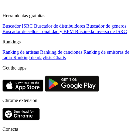
Herramientas gratuitas
Buscador ISRC
Buscador de distribuidores
Buscador de géneros
Buscador de sellos
Tonalidad y BPM
Búsqueda inversa de ISRC
Rankings
Ranking de artistas
Ranking de canciones
Ranking de emisoras de
radio
Ranking de playlists
Charts
Get the apps
Chrome extension
Conecta