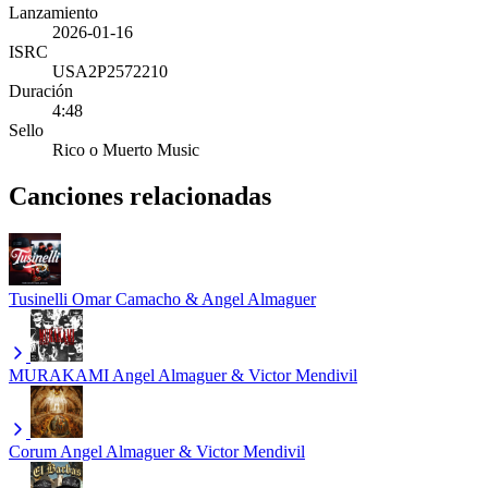
Lanzamiento
2026-01-16
ISRC
USA2P2572210
Duración
4:48
Sello
Rico o Muerto Music
Canciones relacionadas
Tusinelli
Omar Camacho & Angel Almaguer
MURAKAMI
Angel Almaguer & Victor Mendivil
Corum
Angel Almaguer & Victor Mendivil