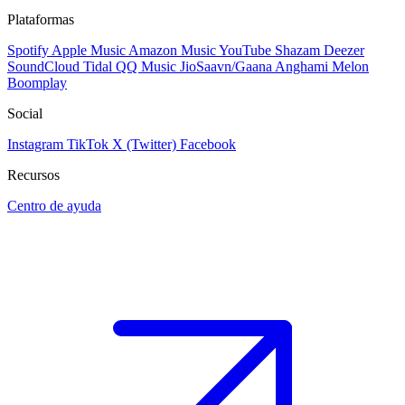
Plataformas
Spotify
Apple Music
Amazon Music
YouTube
Shazam
Deezer
SoundCloud
Tidal
QQ Music
JioSaavn/Gaana
Anghami
Melon
Boomplay
Social
Instagram
TikTok
X (Twitter)
Facebook
Recursos
Centro de ayuda