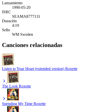
Lanzamiento
1990-05-20
ISRC
SEAMA8777131
Duración
4:19
Sello
WM Sweden
Canciones relacionadas
Listen to Your Heart (extended version)
Roxette
The Look
Roxette
Spending My Time
Roxette