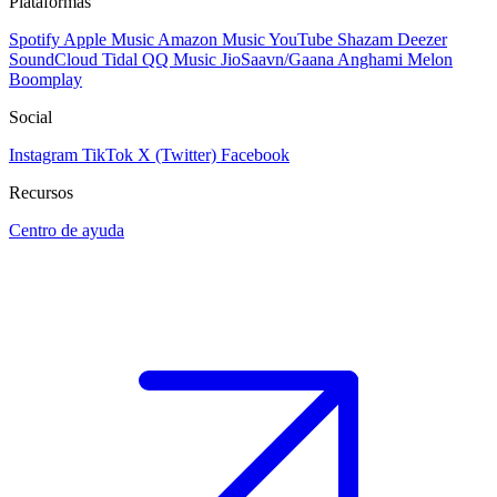
Plataformas
Spotify
Apple Music
Amazon Music
YouTube
Shazam
Deezer
SoundCloud
Tidal
QQ Music
JioSaavn/Gaana
Anghami
Melon
Boomplay
Social
Instagram
TikTok
X (Twitter)
Facebook
Recursos
Centro de ayuda