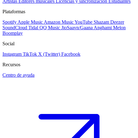
Artistas
Editores musicales
Licencias y sincronización
Estudiantes
Plataformas
Spotify
Apple Music
Amazon Music
YouTube
Shazam
Deezer
SoundCloud
Tidal
QQ Music
JioSaavn/Gaana
Anghami
Melon
Boomplay
Social
Instagram
TikTok
X (Twitter)
Facebook
Recursos
Centro de ayuda