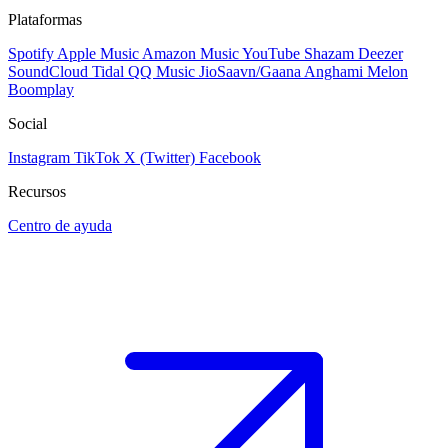
Plataformas
Spotify
Apple Music
Amazon Music
YouTube
Shazam
Deezer
SoundCloud
Tidal
QQ Music
JioSaavn/Gaana
Anghami
Melon
Boomplay
Social
Instagram
TikTok
X (Twitter)
Facebook
Recursos
Centro de ayuda