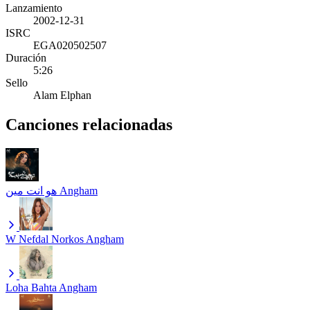
Lanzamiento
2002-12-31
ISRC
EGA020502507
Duración
5:26
Sello
Alam Elphan
Canciones relacionadas
هو انت مين
Angham
W Nefdal Norkos
Angham
Loha Bahta
Angham