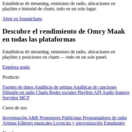
Estadísticas de streaming, emisiones de radio, ubicaciones en
playlists e historial de charts, todo en un solo lugar.
Abrir en Soundcharts
Descubre el rendimiento de Omry Maak
en todas las plataformas
Estadísticas de streaming, emisiones de radio, ubicaciones en
playlists y posiciones en charts — todo en un solo panel.
Empieza gratis
Producto
Fuentes de datos
Analíticas de artistas
Analíticas de canciones
Difusión en radio
Charts
Redes sociales
Playlists
API
Audio features
Servidor MCP
Casos de uso
Investigación A&R
Promotores
Publicistas
Programadores de radio
Artistas
Editores musicales
Licencias y sincronización
Estudiantes