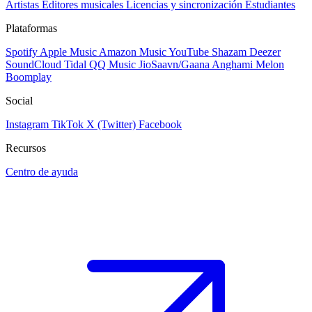
Artistas
Editores musicales
Licencias y sincronización
Estudiantes
Plataformas
Spotify
Apple Music
Amazon Music
YouTube
Shazam
Deezer
SoundCloud
Tidal
QQ Music
JioSaavn/Gaana
Anghami
Melon
Boomplay
Social
Instagram
TikTok
X (Twitter)
Facebook
Recursos
Centro de ayuda