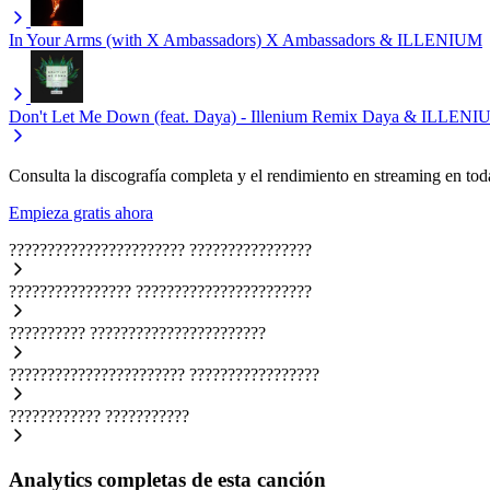
In Your Arms (with X Ambassadors)
X Ambassadors & ILLENIUM
Don't Let Me Down (feat. Daya) - Illenium Remix
Daya & ILLENIU
Consulta la discografía completa y el rendimiento en streaming en toda
Empieza gratis ahora
???????????????????????
????????????????
????????????????
???????????????????????
??????????
???????????????????????
???????????????????????
?????????????????
????????????
???????????
Analytics completas de esta canción