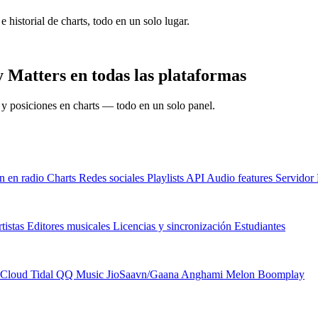
e historial de charts, todo en un solo lugar.
y Matters en todas las plataformas
s y posiciones en charts — todo en un solo panel.
n en radio
Charts
Redes sociales
Playlists
API
Audio features
Servido
tistas
Editores musicales
Licencias y sincronización
Estudiantes
Cloud
Tidal
QQ Music
JioSaavn/Gaana
Anghami
Melon
Boomplay