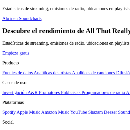
Estadísticas de streaming, emisiones de radio, ubicaciones en playlists 
Abrir en Soundcharts
Descubre el rendimiento de All That Reall
Estadísticas de streaming, emisiones de radio, ubicaciones en playlist
Empieza gratis
Producto
Fuentes de datos
Analíticas de artistas
Analíticas de canciones
Difusió
Casos de uso
Investigación A&R
Promotores
Publicistas
Programadores de radio
Ar
Plataformas
Spotify
Apple Music
Amazon Music
YouTube
Shazam
Deezer
Sound
Social